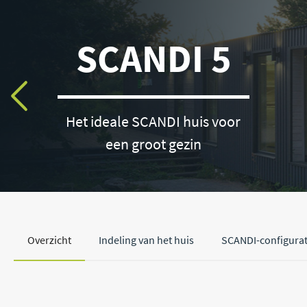
SCANDI 5
Het ideale SCANDI huis voor
een groot gezin
Het ideale SCANDI huis
Overzicht
Indeling van het huis
SCANDI-configura
voor een groot gezin