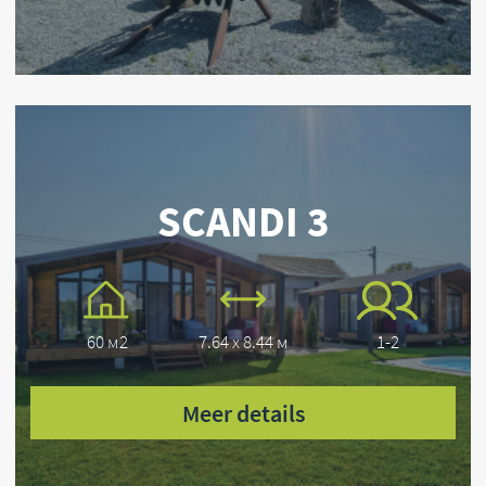
info@scandi.de
SCANDI UG Zum Feriengebiet 1 49849
Wilsum Deutschland
Besichtigung der SCANDI Häuser Nur
nach vorheriger Terminvereinbarung
Melden Sie sich an
IBAN: DE49 2806 9926 1218 6538 01
BIC: GENO DE F1 HOO
Bank – Volksbank Niedergrafschaft eG
Neuenhauser Str.15 49843 Uelsen
Franchise SCANDI
COPYRIGHT © 2026 SCANDI