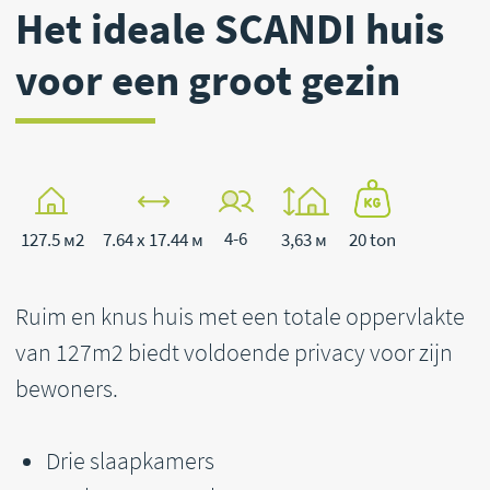
4-6
127.5 м2
7.64 x 17.44 м
3,63 м
20 ton
Ruim en knus huis met een totale oppervlakte
van 127m2 biedt voldoende privacy voor zijn
bewoners.
Drie slaapkamers
Keuken en woonkamer
Badkamer
Terras
Dankzij de grote panoramische ramen is er
altijd licht in uw huis. Een breed terras zorgt
ervoor dat u tijd in de buitenlucht kunt
doorbrengen zonder uw huis te hoeven
verlaten.
SCANDI 5 is een geweldig huis voor mensen die