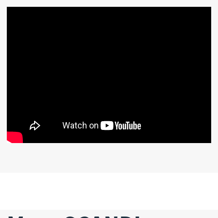
SCANDI 4
Прихожі
4.07+3.61
м2
Download PDF-presentatie
Terras
14
м2
82 м2
7.64 x 11.44 м
2-4
179 211 €
Download PDF-presentatie
Meer details
Vraag een gesprek aan
179 211 €
Vraag een gesprek aan
SCANDI 3
60 м2
7.64 x 8.44 м
1-2