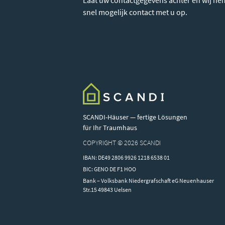
Laat uw contactgegevens achter en wij ne
snel mogelijk contact met u op.
SCANDI-Häuser — fertige Lösungen
für Ihr Traumhaus
COPYRIGHT © 2026 SCANDI
IBAN: DE49 2806 9926 1218 6538 01
BIC: GENO DE F1 HOO
Bank – Volksbank Niedergrafschaft eG Neuenhauser
Str.15 49843 Uelsen