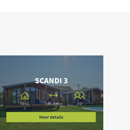
SCANDI 3
60 м2
7.64 x 8.44 м
1-2
Meer details