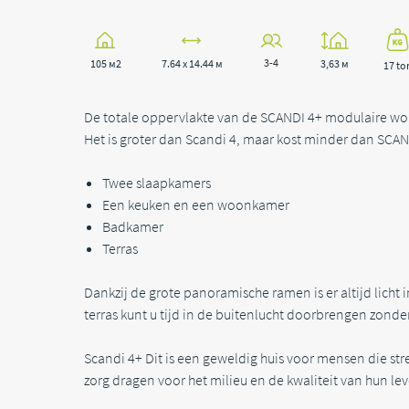
3-4
105 м2
7.64 x 14.44 м
3,63 м
17 to
De totale oppervlakte van de SCANDI 4+ modulaire wo
Het is groter dan Scandi 4, maar kost minder dan SCAN
Twee slaapkamers
Een keuken en een woonkamer
Badkamer
Terras
Dankzij de grote panoramische ramen is er altijd licht i
terras kunt u tijd in de buitenlucht doorbrengen zonder
Scandi 4+ Dit is een geweldig huis voor mensen die s
zorg dragen voor het milieu en de kwaliteit van hun le