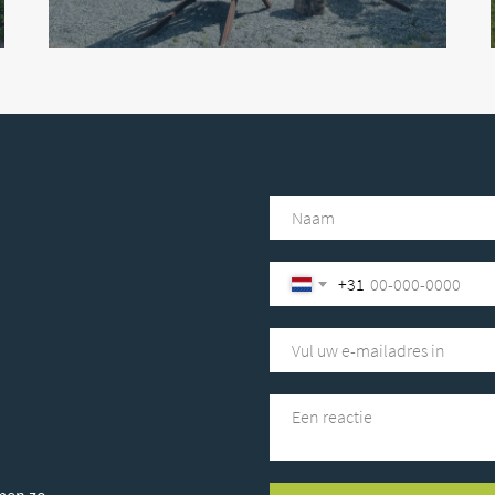
g een gesprek aan
g een gesprek aan
+31