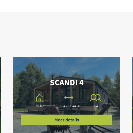
105
м2
88.27
м2
ut
38.46
м2
12.03
м2
12.03
м2
SCANDI 4
n
3.75
м2
3.75
м2
82 м2
7.64 x 11.44 м
2-4
 vloer, muren) en ramen met
4.25
м2
Meer details
14
м2