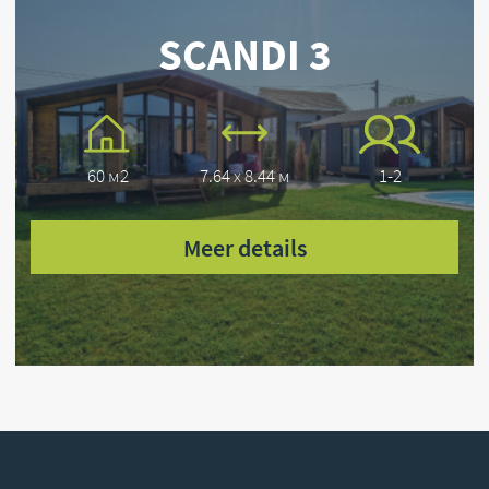
Melden Sie sich an
IBAN: DE49 2806 9926 1218 6538 01
BIC: GENO DE F1 HOO
Bank – Volksbank Niedergrafschaft eG
Neuenhauser Str.15 49843 Uelsen
Franchise SCANDI
COPYRIGHT © 2026 SCANDI
Impressum
Datenschutz