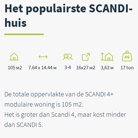
3-4
105 м2
7.64 x 14.44 м
16x27 м2
3,63 м
17 ton
De totale oppervlakte van de SCANDI 4+
modulaire woning is 105 m2.
Het is groter dan Scandi 4, maar kost minder
dan SCANDI 5.
Twee slaapkamers
Een keuken en een woonkamer
Badkamer
Terras
Dankzij de grote panoramische ramen is er
altijd licht in uw huis. En dankzij het brede
terras kunt u tijd in de buitenlucht
doorbrengen zonder dat u uw huis hoeft te
verlaten.