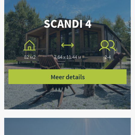
SCANDI-Häuser — fertige Lösungen für Ihr
Traumhaus
+49 594 56719600
info@scandi.de
SCANDI UG Zum Feriengebiet 1 49849
Wilsum Deutschland
Besichtigung der SCANDI Häuser Nur
nach vorheriger Terminvereinbarung