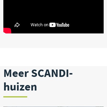
SCANDI 3
60 м2
7.64 x 8.44 м
1-2
Meer details
Heeft u vragen?