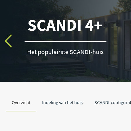
SCANDI 4+
Het populairste SCANDI-huis
Het populairste SCANDI-
Overzicht
Indeling van het huis
SCANDI-configura
huis